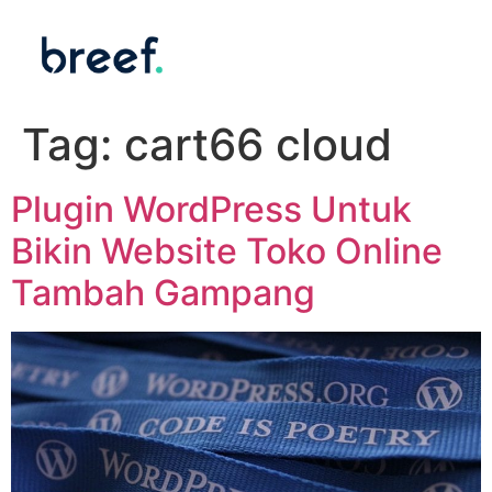
Tag:
cart66 cloud
Plugin WordPress Untuk
Bikin Website Toko Online
Tambah Gampang