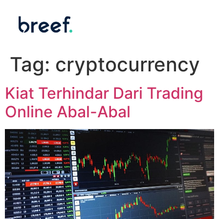
Tag:
cryptocurrency
Kiat Terhindar Dari Trading
Online Abal-Abal