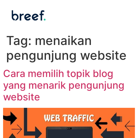
Tag:
menaikan
pengunjung website
Cara memilih topik blog
yang menarik pengunjung
website