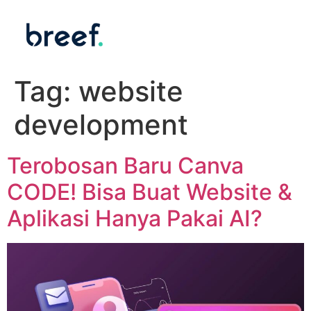
Tag:
website
development
Terobosan Baru Canva
CODE! Bisa Buat Website &
Aplikasi Hanya Pakai AI?