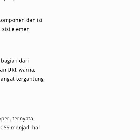
komponen dan isi
i sisi elemen
 bagian dari
an URI, warna,
 sangat tergantung
per, ternyata
 CSS menjadi hal