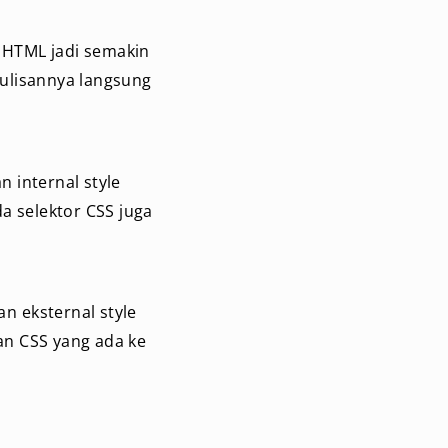
i HTML jadi semakin
ulisannya langsung
n internal style
a selektor CSS juga
gan eksternal style
an CSS yang ada ke