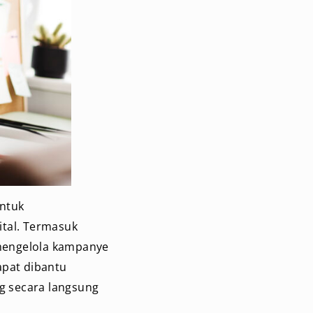
untuk
ital. Termasuk
mengelola kampanye
apat dibantu
ng secara langsung