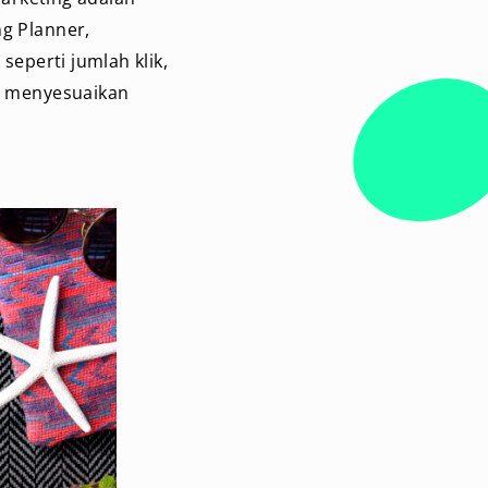
g Planner,
eperti jumlah klik,
at menyesuaikan