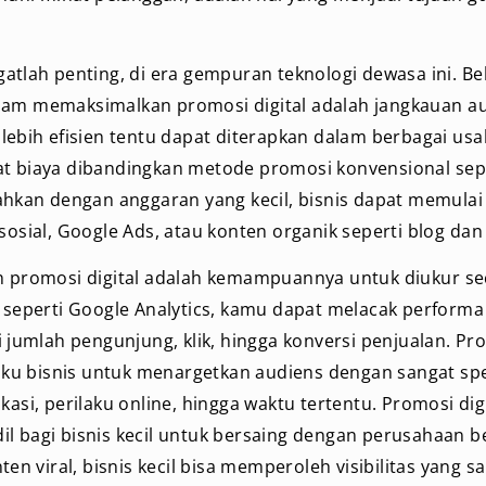
gatlah penting, di era gempuran teknologi dewasa ini. 
lam memaksimalkan promosi digital adalah jangkauan au
 lebih efisien tentu dapat diterapkan dalam berbagai us
t biaya dibandingkan metode promosi konvensional seper
Bahkan dengan anggaran yang kecil, bisnis dapat memulai
 sosial, Google Ads, atau konten organik seperti blog dan
n promosi digital adalah kemampuannya untuk diukur se
k seperti Google Analytics, kamu dapat melacak perform
i jumlah pengunjung, klik, hingga konversi penjualan. Pro
u bisnis untuk menargetkan audiens dengan sangat spes
okasi, perilaku online, hingga waktu tertentu. Promosi di
l bagi bisnis kecil untuk bersaing dengan perusahaan be
nten viral, bisnis kecil bisa memperoleh visibilitas yang