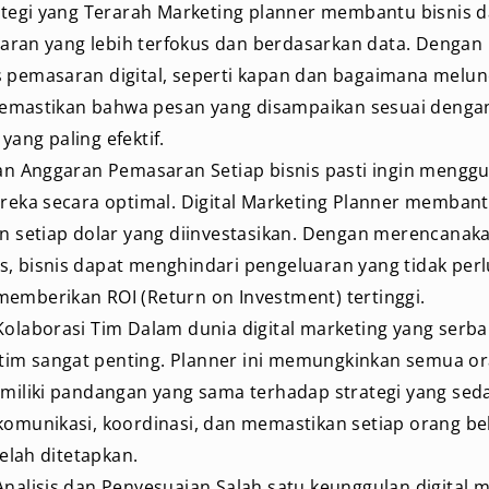
tegi yang Terarah Marketing planner membantu bisnis
saran yang lebih terfokus dan berdasarkan data. Denga
as pemasaran digital, seperti kapan dan bagaimana mel
memastikan bahwa pesan yang disampaikan sesuai denga
 yang paling efektif.
n Anggaran Pemasaran Setiap bisnis pasti ingin mengg
eka secara optimal. Digital Marketing Planner membant
 setiap dolar yang diinvestasikan. Dengan merencanaka
is, bisnis dapat menghindari pengeluaran yang tidak per
 memberikan ROI (Return on Investment) tertinggi.
aborasi Tim Dalam dunia digital marketing yang serba 
tim sangat penting. Planner ini memungkinkan semua or
liki pandangan yang sama terhadap strategi yang sedan
munikasi, koordinasi, dan memastikan setiap orang bek
elah ditetapkan.
lisis dan Penyesuaian Salah satu keunggulan digital m