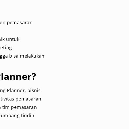
men pemasaran
ik untuk
eting.
ngga bisa melakukan
Planner?
g Planner, bisnis
ktivitas pemasaran
n tim pemasaran
 tumpang tindih