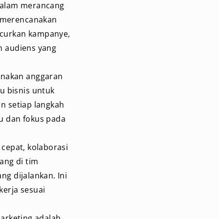
 dalam merancang
n merencanakan
uncurkan kampanye,
n audiens yang
unakan anggaran
u bisnis untuk
n setiap langkah
lu dan fokus pada
cepat, kolaborasi
ang di tim
g dijalankan. Ini
erja sesuai
arketing adalah