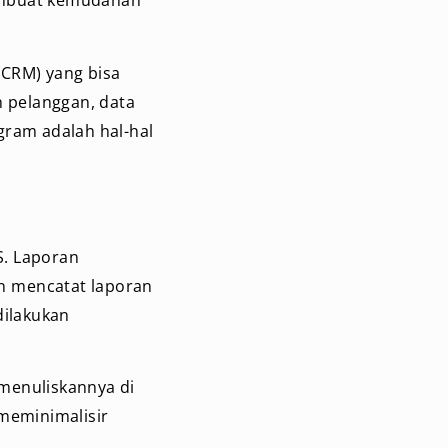
embuat kemudahan
(CRM) yang bisa
 pelanggan, data
gram adalah hal-hal
S. Laporan
an mencatat laporan
dilakukan
menuliskannya di
 meminimalisir