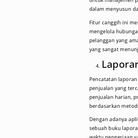
untuk manajemen p
dalam menyusun da
Fitur canggih ini 
mengelola hubungan
pelanggan yang aman
yang sangat menun
Lapora
Pencatatan laporan 
penjualan yang terc
penjualan harian, p
berdasarkan metod
Dengan adanya apli
sebuah buku laporan
waktu pengerjaan y