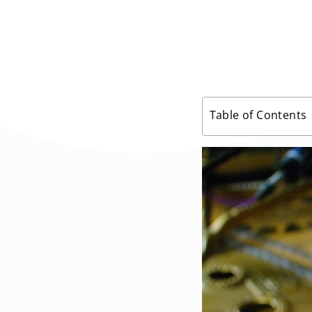
Table of Contents