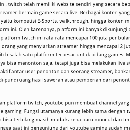
ini, twitch telah memiliki website sendiri yang secara 
treamer bermain game secara live. Berbagai konten yang 
 yaitu kompetisi E-Sports, walkthrough, hingga konten m
form ini. Oleh karenanya, platform ini banyak dikunjungi 
latform twitch ini rata-rata mencapai 100 juta per bul
 orang yang menyiarkan streamer hingga mencapai 2 jut
tch salah satu platform terbesar untuk bidang games. Mel
ya bisa menonton saja, tetapi juga bisa melakukan live 
raktif antar user penonton dan seorang streamer, bah
-pundi uang hasil saweran atau pemberian dari penont
g
an platform twitch, youtube pun membuat channel yang
be gaming. Fungsi utamanya kurang lebih sama dengan t
 bisa terbilang masih muda karena baru muncul dan te
hingga saat ini pengunjung dari youtube gaming sudah m