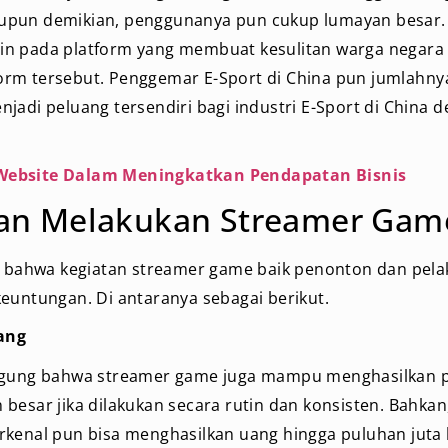
pun demikian, penggunanya pun cukup lumayan besar. S
n pada platform yang membuat kesulitan warga negara l
rm tersebut. Penggemar E-Sport di China pun jumlahnya
jadi peluang tersendiri bagi industri E-Sport di China 
Website Dalam Meningkatkan Pendapatan Bisnis
an Melakukan Streamer Gam
ga bahwa kegiatan streamer game baik penonton dan pel
euntungan. Di antaranya sebagai berikut.
ang
nggung bahwa streamer game juga mampu menghasilkan 
besar jika dilakukan secara rutin dan konsisten. Bahka
rkenal pun bisa menghasilkan uang hingga puluhan juta