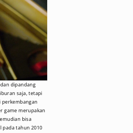
n dan dipandang
buran saja, tetapi
gai perkembangan
mer game merupakan
kemudian bisa
ul pada tahun 2010