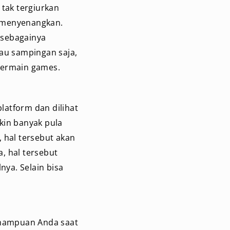
 tak tergiurkan
g menyenangkan.
 sebagainya
tau sampingan saja,
bermain games.
latform dan dilihat
kin banyak pula
 hal tersebut akan
, hal tersebut
ya. Selain bisa
emampuan Anda saat