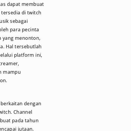
bebas dapat membuat
tersedia di twitch
usik sebagai
oleh para pecinta
an yang menonton,
a. Hal tersebutlah
alui platform ini,
streamer,
kan mampu
on.
 berkaitan dengan
witch. Channel
rbuat pada tahun
encapai jutaan.