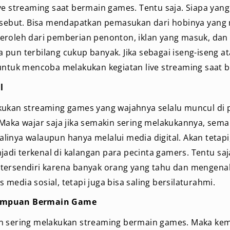
ve streaming saat bermain games. Tentu saja. Siapa yang
ersebut. Bisa mendapatkan pemasukan dari hobinya yan
eroleh dari pemberian penonton, iklan yang masuk, dan
pun terbilang cukup banyak. Jika sebagai iseng-iseng a
 untuk mencoba melakukan kegiatan live streaming saat 
l
ukan streaming games yang wajahnya selalu muncul di p
Maka wajar saja jika semakin sering melakukannya, sema
inya walaupun hanya melalui media digital. Akan tetapi,
i terkenal di kalangan para pecinta gamers. Tentu saja
tersendiri karena banyak orang yang tahu dan mengenaln
media sosial, tetapi juga bisa saling bersilaturahmi.
ampuan Bermain Game
an sering melakukan streaming bermain games. Maka k