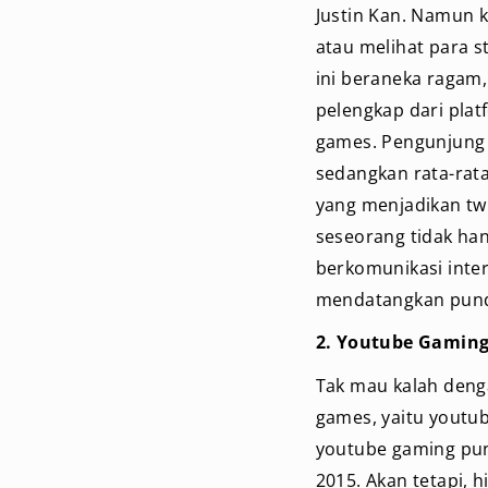
Justin Kan. Namun k
atau melihat para s
ini beraneka ragam,
pelengkap dari plat
games. Pengunjung p
sedangkan rata-rata
yang menjadikan twi
seseorang tidak han
berkomunikasi inte
mendatangkan pundi
2. Youtube Gamin
Tak mau kalah deng
games, yaitu youtu
youtube gaming pun
2015. Akan tetapi, 