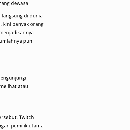
orang dewasa.
 langsung di dunia
, kini banyak orang
 menjadikannya
 Jumlahnya pun
mengunjungi
melihat atau
rsebut. Twitch
engan pemilik utama