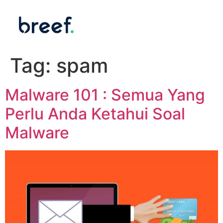
Tag:
spam
Malware 101 : Semua Yang
Perlu Anda Ketahui Soal
Malware