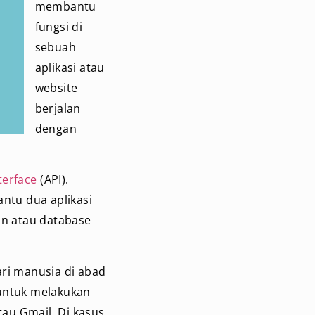
membantu
fungsi di
sebuah
aplikasi atau
website
berjalan
dengan
terface
(API).
ntu dua aplikasi
an atau database
ari manusia di abad
untuk melakukan
tau Gmail. Di kasus