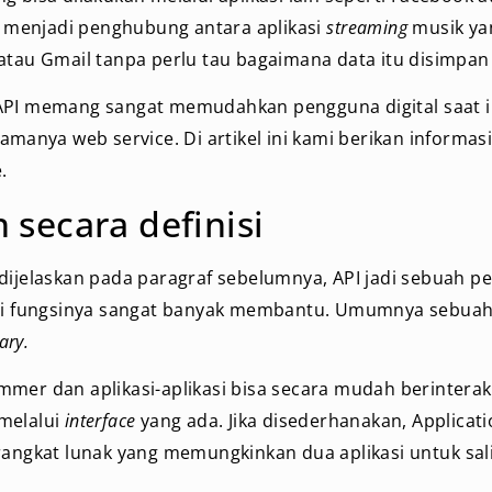
an menjadi penghubung antara aplikasi
streaming
musik y
atau Gmail tanpa perlu tau bagaimana data itu disimpan
API memang sangat memudahkan pengguna digital saat i
namanya web service. Di artikel ini kami berikan informa
.
 secara definisi
dijelaskan pada paragraf sebelumnya, API jadi sebuah p
api fungsinya sangat banyak membantu. Umumnya sebuah
rary.
mmer dan aplikasi-aplikasi bisa secara mudah berintera
melalui
interface
yang ada. Jika disederhanakan, Applica
rangkat lunak yang memungkinkan dua aplikasi untuk sal