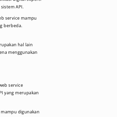
sistem API.
Web service mampu
ng berbeda.
upakan hal lain
arena menggunakan
web service
 API yang merupakan
ya mampu digunakan