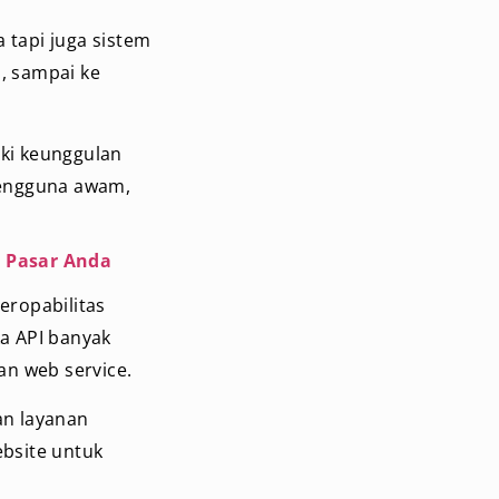
 tapi juga sistem
, sampai ke
iki keunggulan
pengguna awam,
 Pasar Anda
eropabilitas
ka API banyak
an web service.
an layanan
bsite untuk