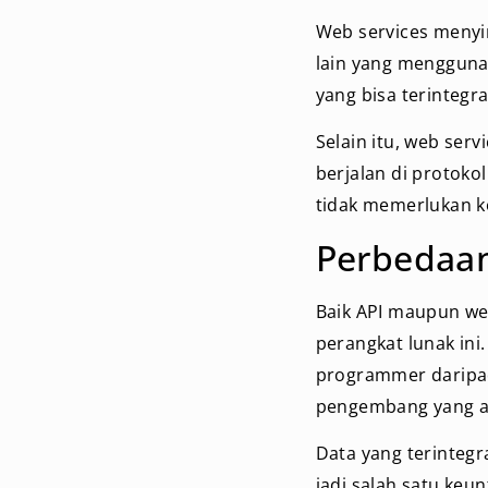
Web services menyim
lain yang menggun
yang bisa terintegr
Selain itu, web ser
berjalan di protokol
tidak memerlukan ko
Perbedaan
Baik API maupun we
perangkat lunak in
programmer darip
pengembang yang ak
Data yang terintegr
jadi salah satu keun