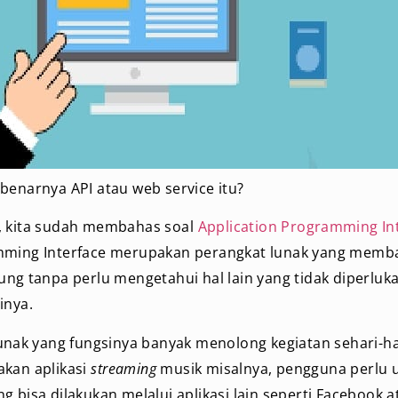
benarnya API atau web service itu?
, kita sudah membahas soal
Application Programming In
mming Interface merupakan perangkat lunak yang memba
ung tanpa perlu mengetahui hal lain yang tidak diperluk
inya.
lunak yang fungsinya banyak menolong kegiatan sehari-h
akan aplikasi
streaming
musik misalnya, pengguna perlu 
g bisa dilakukan melalui aplikasi lain seperti Facebook a