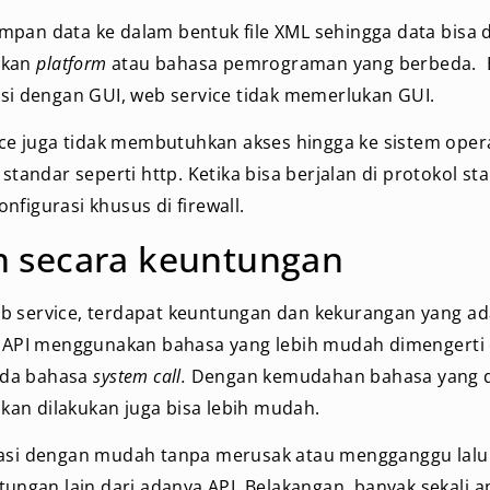
pan data ke dalam bentuk file XML sehingga data bisa d
akan
platform
atau bahasa pemrograman yang berbeda. 
asi dengan GUI, web service tidak memerlukan GUI.
vice juga tidak membutuhkan akses hingga ke sistem opera
 standar seperti http. Ketika bisa berjalan di protokol st
nfigurasi khusus di firewall.
 secara keuntungan
b service, terdapat keuntungan dan kekurangan yang ada
i. API menggunakan bahasa yang lebih mudah dimengerti 
ada bahasa
system call.
Dengan kemudahan bahasa yang 
an dilakukan juga bisa lebih mudah.
asi dengan mudah tanpa merusak atau mengganggu lalu li
tungan lain dari adanya API. Belakangan, banyak sekali apl