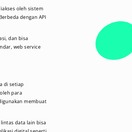
iakses oleh sistem
Berbeda dengan API
si, dan bisa
andar, web service
 di setiap
oleh para
digunakan membuat
ntas data lain bisa
ikasi digital seperti